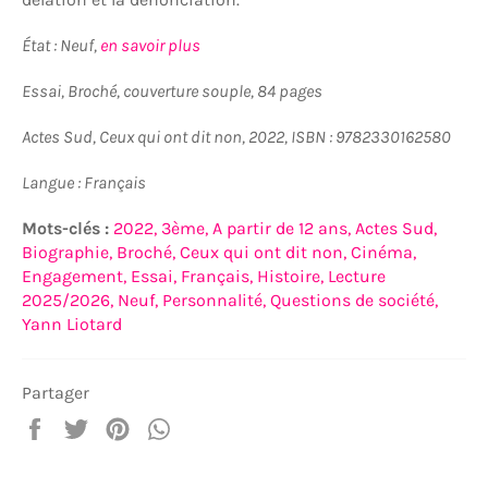
État : Neuf,
en savoir plus
Essai, Broché, couverture souple, 84 pages
Actes Sud, Ceux qui ont dit non, 2022, ISBN :
9782330162580
Langue : Français
Mots-clés :
2022,
3ème,
A partir de 12 ans,
Actes Sud,
Biographie,
Broché,
Ceux qui ont dit non,
Cinéma,
Engagement,
Essai,
Français,
Histoire,
Lecture
2025/2026,
Neuf,
Personnalité,
Questions de société,
Yann Liotard
Partager
Partager
Tweeter
Épingler
Partager
sur
sur
sur
sur
Facebook
Twitter
Pinterest
WhatsApp