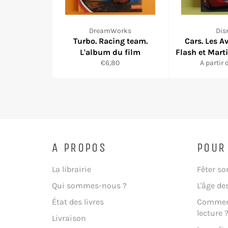
DreamWorks
Dis
Turbo. Racing team.
Cars. Les A
L'album du film
Flash et Mart
Prix
€6,80
A partir 
réduit
A PROPOS
POUR
La librairie
Fêter so
Qui sommes-nous ?
L'âge de
État des livres
Comment
lecture 
Livraison