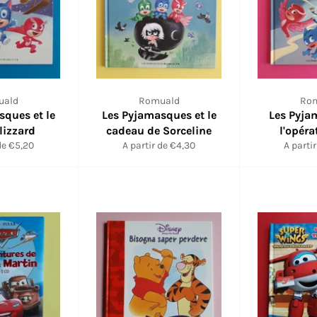
uald
Romuald
Ro
sques et le
Les Pyjamasques et le
Les Pyja
lizzard
cadeau de Sorceline
l'opéra
de €5,20
A partir de €4,30
A parti