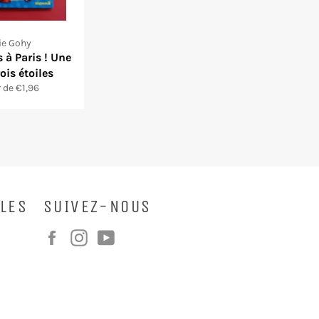
ie Gohy
 à Paris ! Une
rois étoiles
r de €1,96
LES
SUIVEZ-NOUS
Facebook
Instagram
YouTube