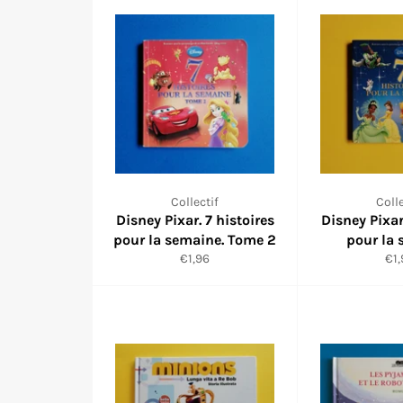
Collectif
Colle
Disney Pixar. 7 histoires
Disney Pixar
pour la semaine. Tome 2
pour la
Prix
Pri
€1,96
€1,
réduit
réd