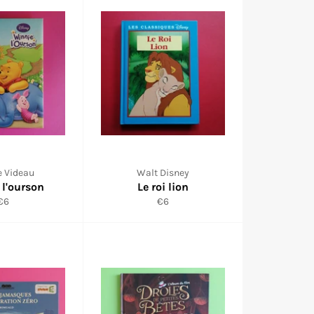
e Videau
Walt Disney
 l'ourson
Le roi lion
Prix
Prix
€6
€6
réduit
réduit