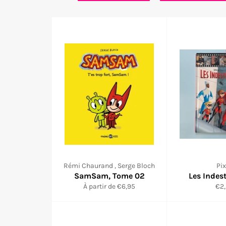
Rémi Chaurand , Serge Bloch
Pix
SamSam, Tome 02
Les Indes
Pri
À partir de €6,95
€2
réd