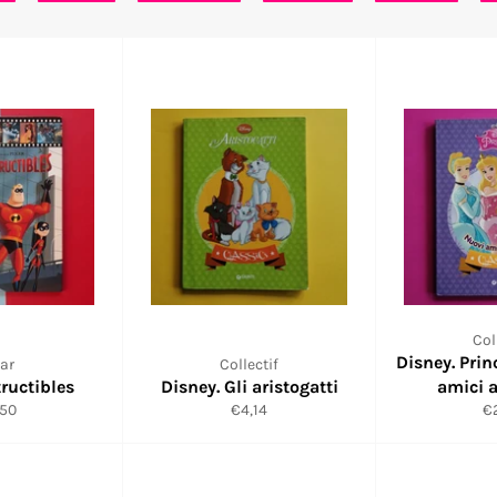
Col
Disney. Prin
ar
Collectif
tructibles
Disney. Gli aristogatti
amici 
x
Prix
Pr
,50
€4,14
€
uit
réduit
ré