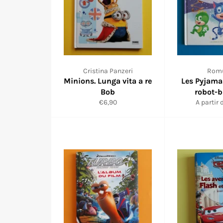
Cristina Panzeri
Rom
Minions. Lunga vita a re
Les Pyjama
Bob
robot-b
Prix
€6,90
A partir 
réduit