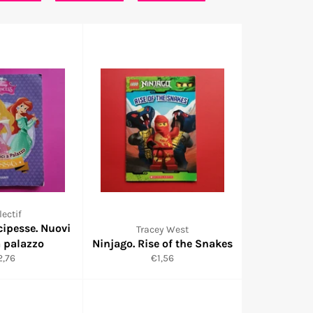
lectif
cipesse. Nuovi
Tracey West
a palazzo
Ninjago. Rise of the Snakes
ix
Prix
2,76
€1,56
duit
réduit