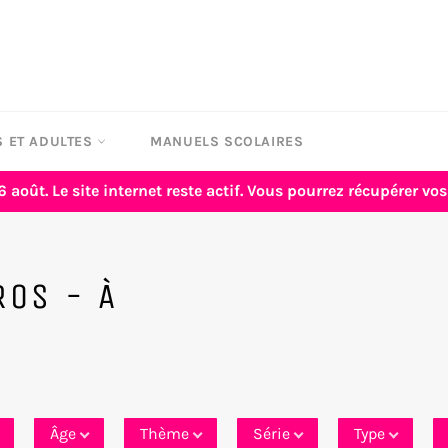
 ET ADULTES
MANUELS SCOLAIRES
6 août. Le site internet reste actif. Vous pourrez récupérer 
ROS - À
Âge
Thème
Série
Type