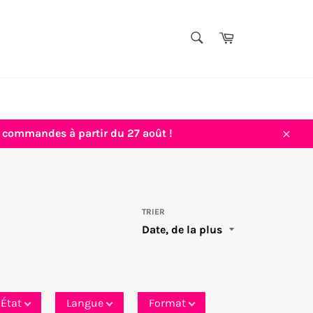
TITRE,
Panier
AUTEUR,
Rechercher
THÈME...
vos commandes à partir du 27 août !
Close
TRIER
État
Langue
Format