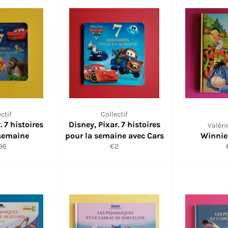
ctif
Collectif
. 7 histoires
Disney, Pixar. 7 histoires
Valéri
 semaine
pour la semaine avec Cars
Winnie
x
Prix
96
€2
uit
réduit