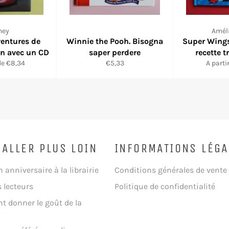
ney
Amél
ventures de
Winnie the Pooh. Bisogna
Super Wings
in avec un CD
saper perdere
recette t
Prix
de €8,34
€5,33
A parti
réduit
 ALLER PLUS LOIN
INFORMATIONS LÉGA
n anniversaire à la librairie
Conditions générales de vente
s lecteurs
Politique de confidentialité
 donner le goût de la
?