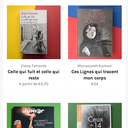
Elena Ferrante
Mansoureh Kamari
Celle qui fuit et celle qui
Ces Lignes qui tracent
reste
mon corps
Prix
A partir de €5,70
€24
régulier