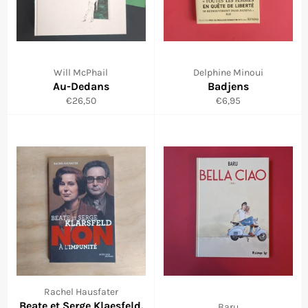
Will McPhail
Delphine Minoui
Au-Dedans
Badjens
Prix
Prix
€26,50
€6,95
régulier
régulier
Rachel Hausfater
Beate et Serge Klaesfeld.
Baru