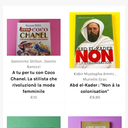
Geronimo Stilton , Danilo
Barozzi
A tu per tu con Coco
Kebir Mustapha Ammi ,
Chanel. La stilista che
Murielle Szac
rivoluzionò la moda
Abd el-Kader : "Non à la
femminile
colonisation"
Prix
Prix
€10
€9,90
réduit
régulier