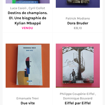
Luca Caioli , Cyril Collot
Destins de champions.
01. Une biographie de
Patrick Modiano
Kylian Mbappé
Dora Bruder
Prix
VENDU
€8,10
régulier
Philippe Coupérie-Eiffel ,
Emanuele Trevi
Dominique Bouvard
Due vite
Eiffel par Eiffel