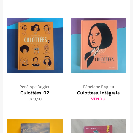
régulier
régulier
Pénélope Bagieu
Pénélope Bagieu
Culottées. 02
Culottées. Intégrale
Prix
€20,50
VENDU
régulier