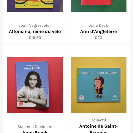
Joan Negrescolor
Julia Deck
Alfonsina, reine du vélo
Ann d'Angleterre
Prix
Prix
€15,90
€20
régulier
régulier
Collectif
Antoine de Saint-
Susanna Davidson
Anne Frank
Exupéry