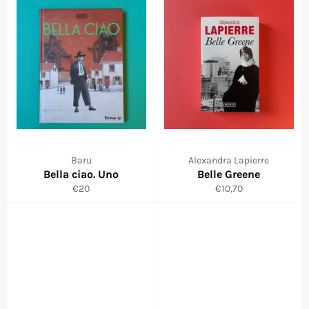
Baru
Alexandra Lapierre
Bella ciao. Uno
Belle Greene
Prix
Prix
€20
€10,70
régulier
régulier