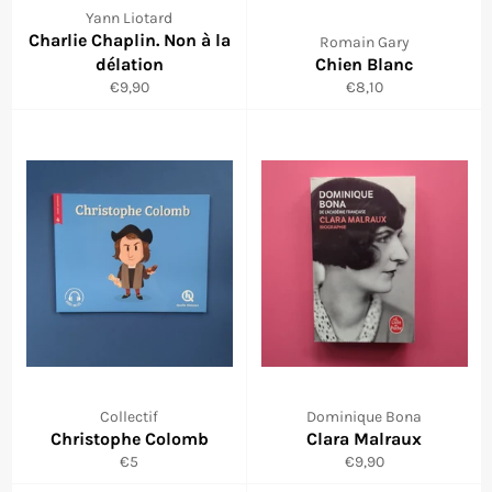
Yann Liotard
Charlie Chaplin. Non à la
Romain Gary
délation
Chien Blanc
Prix
Prix
€9,90
€8,10
régulier
régulier
Collectif
Dominique Bona
Christophe Colomb
Clara Malraux
Prix
Prix
€5
€9,90
régulier
régulier