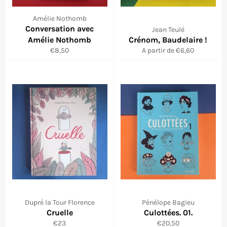
Amélie Nothomb
Conversation avec
Jean Teulé
Amélie Nothomb
Crénom, Baudelaire !
Prix
€8,50
A partir de €6,60
régulier
Dupré la Tour Florence
Pénélope Bagieu
Cruelle
Culottées. 01.
Prix
Prix
€23
€20,50