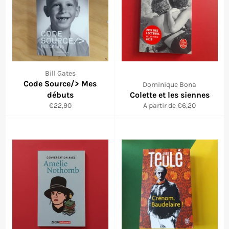
Bill Gates
Code Source/> Mes
Dominique Bona
débuts
Colette et les siennes
Prix
€22,90
A partir de €6,20
régulier