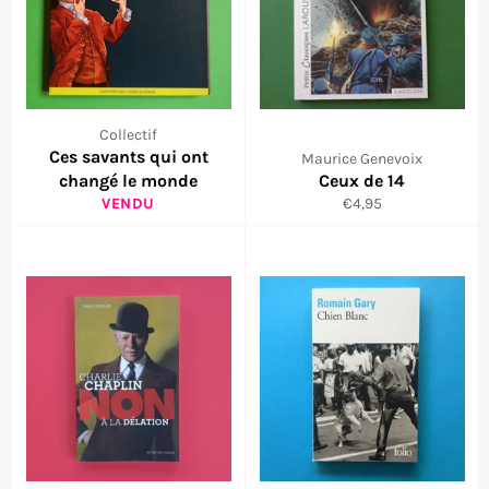
Collectif
Ces savants qui ont
Maurice Genevoix
changé le monde
Ceux de 14
Prix
VENDU
€4,95
régulier