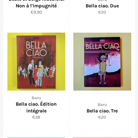
Non à l'impugnité
Bella ciao. Due
Prix
Prix
€9,90
€20
régulier
régulier
Baru
Bella ciao. Édition
Baru
intégrale
Bella ciao. Tre
Prix
Prix
€38
€20
régulier
régulier