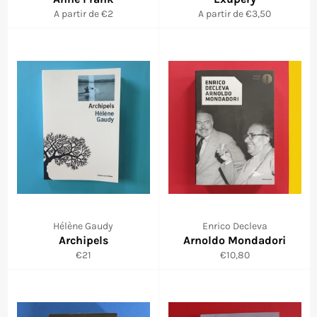
A partir de €2
A partir de €3,50
Hélène Gaudy
Enrico Decleva
Archipels
Arnoldo Mondadori
Prix
Prix
€21
€10,80
régulier
réduit