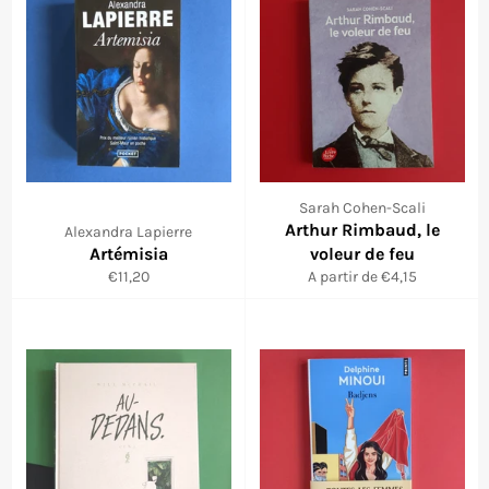
Sarah Cohen-Scali
Arthur Rimbaud, le
Alexandra Lapierre
Artémisia
voleur de feu
Prix
€11,20
A partir de €4,15
régulier