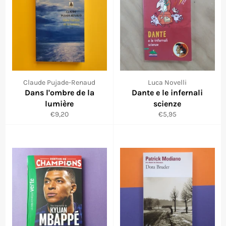
Claude Pujade-Renaud
Luca Novelli
Dans l'ombre de la
Dante e le infernali
lumière
scienze
Prix
Prix
€9,20
€5,95
régulier
réduit