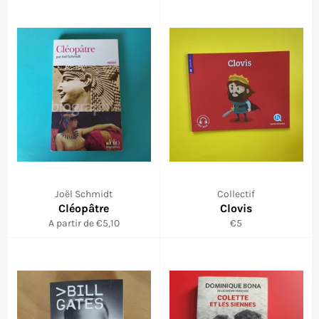
Joël Schmidt
Collectif
Cléopâtre
Clovis
Prix
A partir de €5,10
€5
régulier