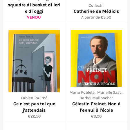
squadre di basket di ieri
Collectif
e di oggi
Catherine de Médicis
VENDU
A partir de €3,50
Maria Poblete , Murielle Szac ,
Fabien Toulmé
Barbel Mullbacher
Ce n'est pas toi que
Célestin Freinet. Non à
j'attendais
l'ennui à l'école
Prix
Prix
€22,50
€9,90
régulier
régulier