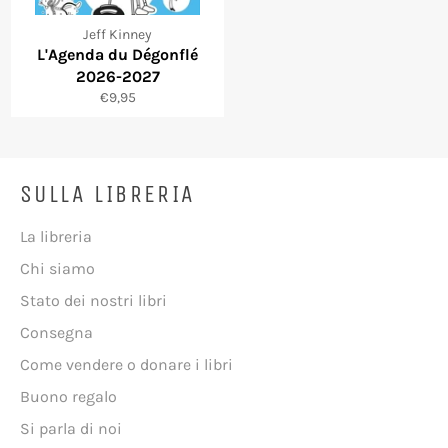
Jeff Kinney
L'Agenda du Dégonflé
2026-2027
Prezzo
€9,95
di
listino
SULLA LIBRERIA
La libreria
Chi siamo
Stato dei nostri libri
Consegna
Come vendere o donare i libri
Buono regalo
Si parla di noi