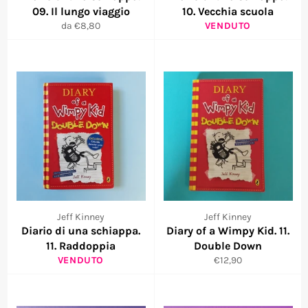
09. Il lungo viaggio
10. Vecchia scuola
da €8,80
VENDUTO
Jeff Kinney
Jeff Kinney
Diario di una schiappa.
Diary of a Wimpy Kid. 11.
11. Raddoppia
Double Down
Prezzo
VENDUTO
€12,90
di
listino