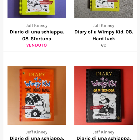
Jeff Kinney
Jeff Kinney
Diario di una schiappa.
Diary of a Wimpy Kid. 08.
08. Sfortuna
Hard luck
Prezzo
VENDUTO
€9
scontato
Jeff Kinney
Jeff Kinney
Diario di una schiappa.
Diario di una schiappa.