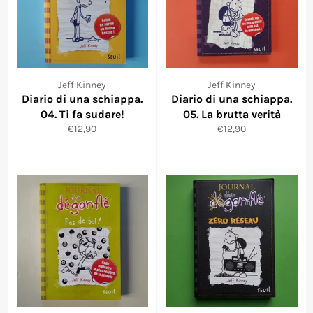
Jeff Kinney
Jeff Kinney
Diario di una schiappa.
Diario di una schiappa.
04. Ti fa sudare!
05. La brutta verità
Prezzo
Prezzo
€12,90
€12,90
di
di
listino
listino