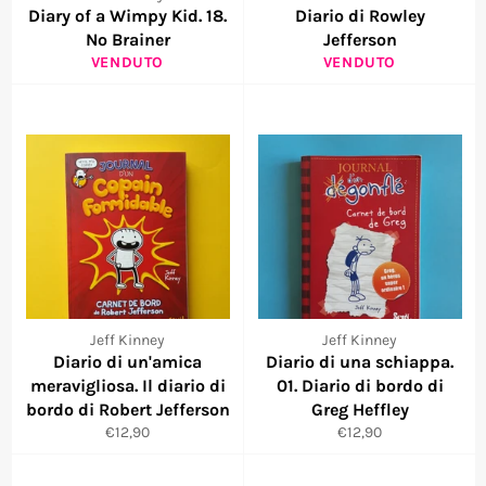
Diary of a Wimpy Kid. 18.
Diario di Rowley
No Brainer
Jefferson
VENDUTO
VENDUTO
Jeff Kinney
Jeff Kinney
Diario di un'amica
Diario di una schiappa.
meravigliosa. Il diario di
01. Diario di bordo di
bordo di Robert Jefferson
Greg Heffley
Prezzo
Prezzo
€12,90
€12,90
di
di
listino
listino