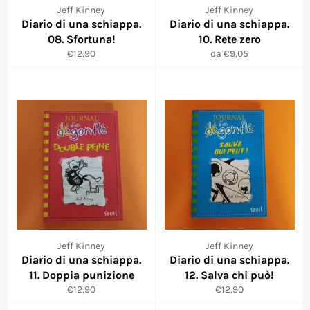
Jeff Kinney
Jeff Kinney
Diario di una schiappa.
Diario di una schiappa.
08. Sfortuna!
10. Rete zero
Prezzo
€12,90
da €9,05
di
listino
Jeff Kinney
Jeff Kinney
Diario di una schiappa.
Diario di una schiappa.
11. Doppia punizione
12. Salva chi può!
Prezzo
Prezzo
€12,90
€12,90
di
di