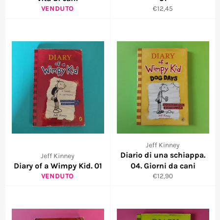
Prezzo
VENDUTO
€12,45
di
listino
Jeff Kinney
Diario di una schiappa.
Jeff Kinney
Diary of a Wimpy Kid. 01
04. Giorni da cani
Prezzo
VENDUTO
€12,90
di
listino