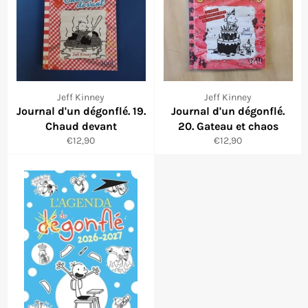
Jeff Kinney
Jeff Kinney
Journal d'un dégonflé. 19.
Journal d'un dégonflé.
Chaud devant
20. Gateau et chaos
Prezzo
Prezzo
€12,90
€12,90
di
di
listino
listino