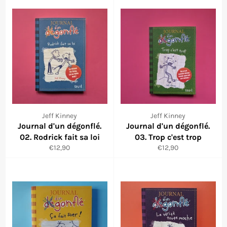
Jeff Kinney
Jeff Kinney
Journal d'un dégonflé.
Journal d'un dégonflé.
02. Rodrick fait sa loi
03. Trop c'est trop
Prezzo
Prezzo
€12,90
€12,90
di
di
listino
listino