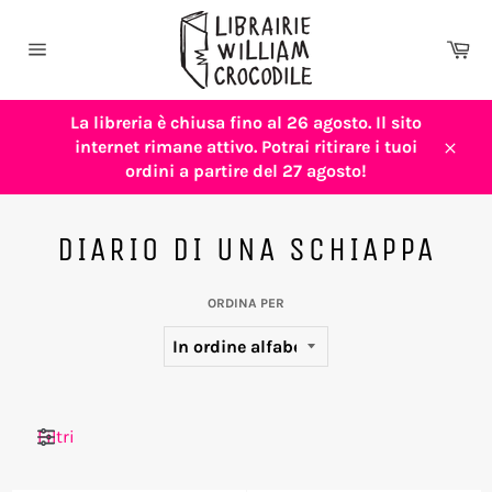
Vai
direttamente
Car
ai
Navigazione
contenuti
del
sito
La libreria è chiusa fino al 26 agosto. Il sito
internet rimane attivo. Potrai ritirare i tuoi
Chiu
ordini a partire del 27 agosto!
DIARIO DI UNA SCHIAPPA
ORDINA PER
Filtri