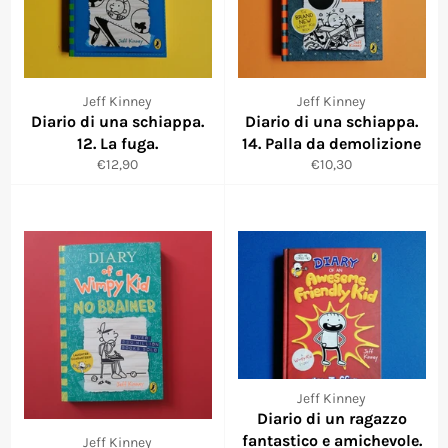
Jeff Kinney
Jeff Kinney
Diario di una schiappa.
Diario di una schiappa.
12. La fuga.
14. Palla da demolizione
Prezzo
Prezzo
€12,90
€10,30
di
scontato
listino
Jeff Kinney
Diario di un ragazzo
fantastico e amichevole.
Jeff Kinney