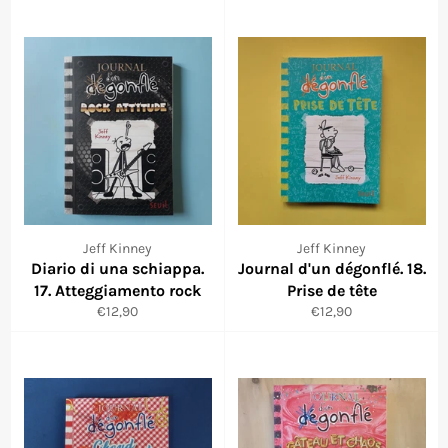
listino
listino
Jeff Kinney
Jeff Kinney
Diario di una schiappa.
Journal d'un dégonflé. 18.
17. Atteggiamento rock
Prise de tête
Prezzo
Prezzo
€12,90
€12,90
di
di
listino
listino