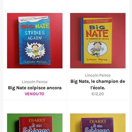
Lincoln Peirce
Big Nate, le champion de
Lincoln Peirce
Big Nate colpisce ancora
l'école.
Prezzo
VENDUTO
€12,20
di
listino