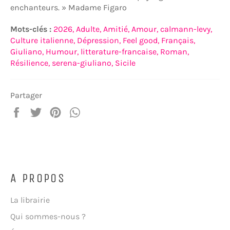
enchanteurs. » Madame Figaro
Mots-clés :
2026,
Adulte,
Amitié,
Amour,
calmann-levy,
Culture italienne,
Dépression,
Feel good,
Français,
Giuliano,
Humour,
litterature-francaise,
Roman,
Résilience,
serena-giuliano,
Sicile
Partager
Partager
Tweeter
Épingler
Partager
sur
sur
sur
sur
Facebook
Twitter
Pinterest
WhatsApp
A PROPOS
La librairie
Qui sommes-nous ?