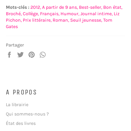
Mots-clés :
2012,
A partir de 9 ans,
Best-seller,
Bon état,
Broché,
Collège,
Français,
Humour,
Journal intime,
Liz
Pichon,
Prix littéraire,
Roman,
Seuil jeunesse,
Tom
Gates
Partager
Partager
Tweeter
Épingler
Partager
sur
sur
sur
sur
Facebook
Twitter
Pinterest
WhatsApp
A PROPOS
La librairie
Qui sommes-nous ?
État des livres