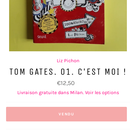
Liz Pichon
TOM GATES. 01. C'EST MOI !
Prix
€12,50
régulier
Livraison gratuite dans Milan. Voir les options
VENDU