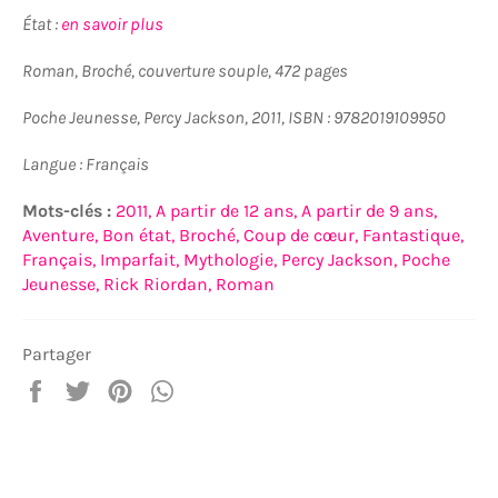
État :
en savoir plus
Roman, Broché, couverture souple, 472 pages
Poche Jeunesse, Percy Jackson, 2011, ISBN :
9782019109950
Langue : Français
Mots-clés :
2011,
A partir de 12 ans,
A partir de 9 ans,
Aventure,
Bon état,
Broché,
Coup de cœur,
Fantastique,
Français,
Imparfait,
Mythologie,
Percy Jackson,
Poche
Jeunesse,
Rick Riordan,
Roman
Partager
Partager
Tweeter
Épingler
Partager
sur
sur
sur
sur
Facebook
Twitter
Pinterest
WhatsApp