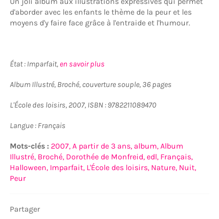
Un joli album aux illustrations expressives qui permet
d'aborder avec les enfants le thème de la peur et les
moyens d'y faire face grâce à l'entraide et l'humour.
État : Imparfait,
en savoir plus
Album Illustré, Broché, couverture souple, 36 pages
L'École des loisirs, 2007, ISBN : 9782211089470
Langue : Français
Mots-clés :
2007,
A partir de 3 ans,
album,
Album
Illustré,
Broché,
Dorothée de Monfreid,
edl,
Français,
Halloween,
Imparfait,
L'École des loisirs,
Nature,
Nuit,
Peur
Partager