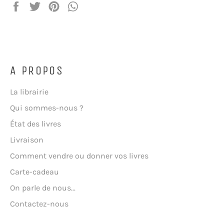
Partager
Tweeter
Épingler
Partager
sur
sur
sur
sur
Facebook
Twitter
Pinterest
WhatsApp
A PROPOS
La librairie
Qui sommes-nous ?
État des livres
Livraison
Comment vendre ou donner vos livres
Carte-cadeau
On parle de nous...
Contactez-nous