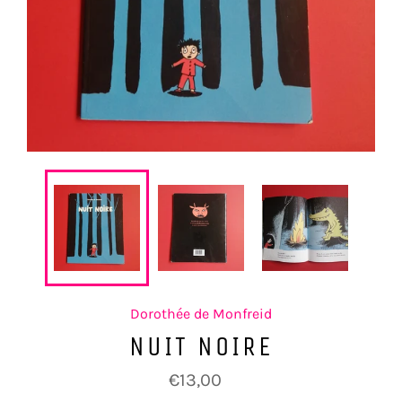
Dorothée de Monfreid
NUIT NOIRE
Prix
€13,00
régulier