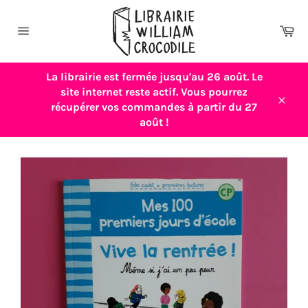
Passer
au
Pa
contenu
Navigation
La librairie est fermée jusqu'au 26 août. Le
site internet reste actif. Vous pourrez
récupérer vos commandes à partir du 27
Close
août !