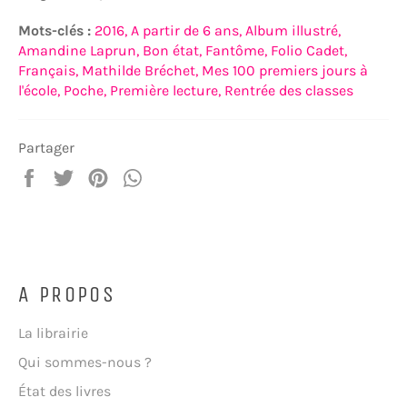
Mots-clés :
2016,
A partir de 6 ans,
Album illustré,
Amandine Laprun,
Bon état,
Fantôme,
Folio Cadet,
Français,
Mathilde Bréchet,
Mes 100 premiers jours à
l'école,
Poche,
Première lecture,
Rentrée des classes
Partager
Partager
Tweeter
Épingler
Partager
sur
sur
sur
sur
Facebook
Twitter
Pinterest
WhatsApp
A PROPOS
La librairie
Qui sommes-nous ?
État des livres