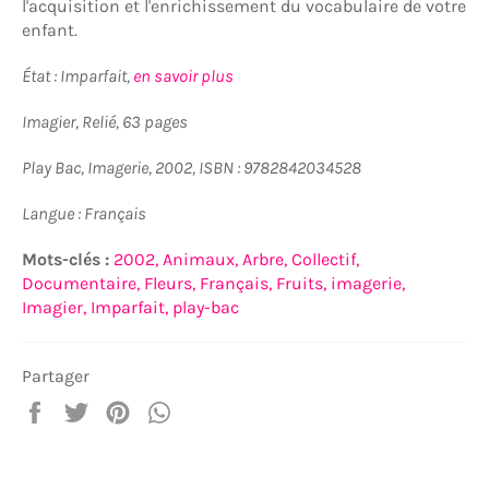
l'acquisition et l'enrichissement du vocabulaire de votre
enfant.
État : Imparfait,
en savoir plus
Imagier, Relié, 63 pages
Play Bac, Imagerie, 2002, ISBN : 9782842034528
Langue : Français
Mots-clés :
2002,
Animaux,
Arbre,
Collectif,
Documentaire,
Fleurs,
Français,
Fruits,
imagerie,
Imagier,
Imparfait,
play-bac
Partager
Partager
Tweeter
Épingler
Partager
sur
sur
sur
sur
Facebook
Twitter
Pinterest
WhatsApp