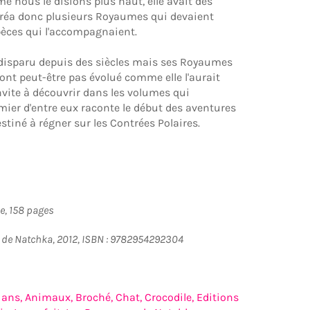
 nous le disions plus haut, elle avait des
 créa donc plusieurs Royaumes qui devaient
èces qui l'accompagnaient.
disparu depuis des siècles mais ses Royaumes
'ont peut-être pas évolué comme elle l'aurait
 invite à découvrir dans les volumes qui
mier d'entre eux raconte le début des aventures
estiné à régner sur les Contrées Polaires.
e, 158 pages
 de Natchka, 2012, ISBN : 9782954292304
 ans,
Animaux,
Broché,
Chat,
Crocodile,
Editions