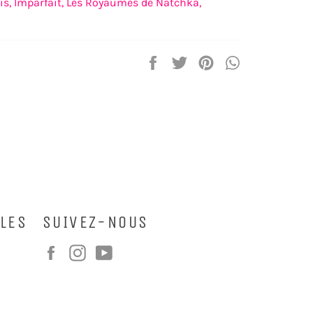
is,
Imparfait,
Les Royaumes de Natchka,
Partager
Tweeter
Épingler
Partager
sur
sur
sur
sur
Facebook
Twitter
Pinterest
WhatsApp
LES
SUIVEZ-NOUS
Facebook
Instagram
YouTube