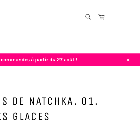
TITRE,
Panier
AUTEUR,
Rechercher
THÈME...
vos commandes à partir du 27 août !
Close
S DE NATCHKA. 01.
ES GLACES