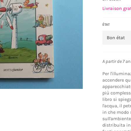
Livraison gra
ÉTAT
A partir de 7 an
Per l'illumina
accendere qua
apparecchiatu
più complessi
libro si spieg
l'acqua, il pet
in che modo s
sull'ambiente
distribuita 