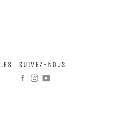
Facebook
Twitter
Pinterest
WhatsApp
LES
SUIVEZ-NOUS
Facebook
Instagram
YouTube