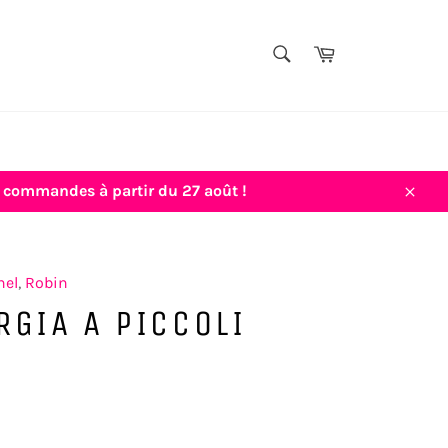
TITRE,
Panier
AUTEUR,
Rechercher
THÈME...
vos commandes à partir du 27 août !
Close
hel
,
Robin
RGIA A PICCOLI
Prix
€9,50
régulier