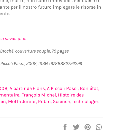
iche, inoltre, non sono rinnovabili. Per questo è
nte per il nostro futuro impiegare le risorse in
gente.
en savoir plus
Broché, couverture souple, 79 pages
A Piccoli Passi, 2008, ISBN : 9788882792299
008,
A partir de 6 ans,
A Piccoli Passi,
Bon état,
mentaire,
François Michel,
Histoire des
ien,
Motta Junior,
Robin,
Science,
Technologie,
Partager
Tweeter
Épingler
Partager
sur
sur
sur
sur