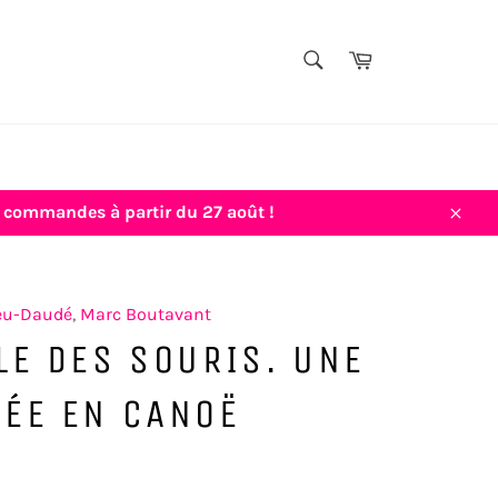
TITRE,
Panier
AUTEUR,
Rechercher
THÈME...
vos commandes à partir du 27 août !
Close
eu-Daudé
,
Marc Boutavant
LE DES SOURIS. UNE
RÉE EN CANOË
Prix
€6,00
régulier