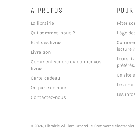
A PROPOS
POUR
La librairie
Fêter so
Qui sommes-nous ?
L'âge de
État des livres
Comment
lecture 
Livraison
Leurs liv
Comment vendre ou donner vos
préférés..
livres
Ce site e
Carte-cadeau
Les amis
On parle de nous...
Les info
Contactez-nous
© 2026,
Librairie William Crocodile
.
Commerce électronique