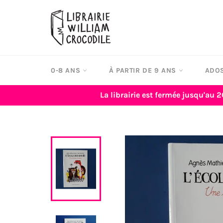
Passer
au
contenu
0-8 ANS
À PARTIR DE 9 ANS
ADOS
La librairie est fermée jusqu'au 2