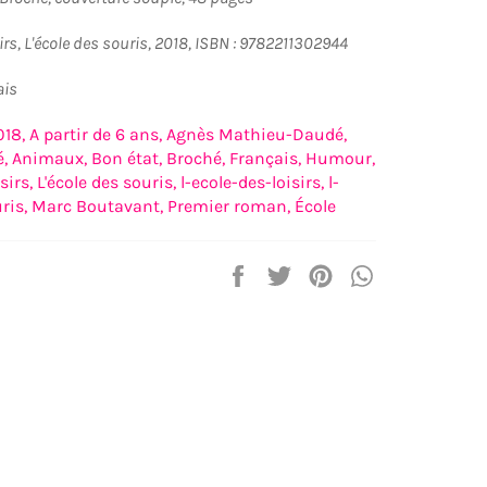
sirs, L'école des souris, 2018, ISBN : 9782211302944
ais
018,
A partir de 6 ans,
Agnès Mathieu-Daudé,
,
Animaux,
Bon état,
Broché,
Français,
Humour,
sirs,
L'école des souris,
l-ecole-des-loisirs,
l-
ris,
Marc Boutavant,
Premier roman,
École
Partager
Tweeter
Épingler
Partager
sur
sur
sur
sur
Facebook
Twitter
Pinterest
WhatsApp