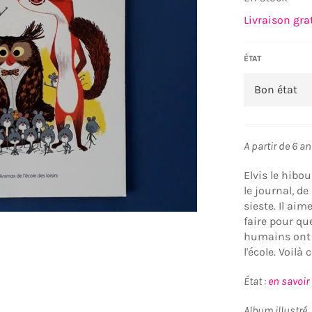
Livraison gra
ÉTAT
A partir de 6 a
Elvis le hibo
le journal, d
sieste. Il ai
faire pour qu
humains ont 
l'école. Voil
État :
en savoir
Album illustré,