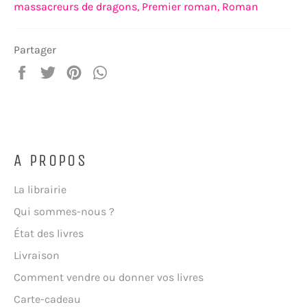
massacreurs de dragons,
Premier roman,
Roman
Partager
Partager
Tweeter
Épingler
Partager
sur
sur
sur
sur
Facebook
Twitter
Pinterest
WhatsApp
A PROPOS
La librairie
Qui sommes-nous ?
État des livres
Livraison
Comment vendre ou donner vos livres
Carte-cadeau