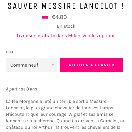
SAUVER MESSIRE LANCELOT !
Prix
€4,80
€6,00
régulier
En stock
Livraison gratuite dans Milan. Voir les options
ÉTAT
AJOUTER AU PANIER
A partir de 8 ans
La fée Morgane a jeté un terrible sort à Messire
Lancelot, le plus grand chevalier de tous les temps.
N'écoutant que leur courage, Wiglaf et ses amis se
lancent à sa recherche. Quand ils arrivent à Camelot, au
château du roi Arthur, ils trouvent les chevaliers de la