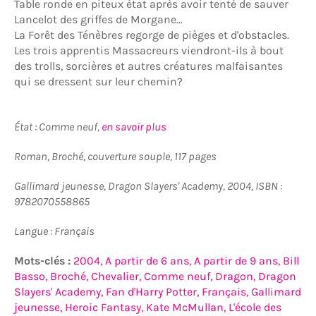
Table ronde en piteux état après avoir tenté de sauver
Lancelot des griffes de Morgane…
La Forêt des Ténèbres regorge de pièges et d'obstacles.
Les trois apprentis Massacreurs viendront-ils à bout
des trolls, sorcières et autres créatures malfaisantes
qui se dressent sur leur chemin?
État : Comme neuf,
en savoir plus
Roman, Broché, couverture souple, 117 pages
Gallimard jeunesse, Dragon Slayers' Academy, 2004, ISBN :
9782070558865
Langue : Français
Mots-clés :
2004,
A partir de 6 ans,
A partir de 9 ans,
Bill
Basso,
Broché,
Chevalier,
Comme neuf,
Dragon,
Dragon
Slayers' Academy,
Fan d'Harry Potter,
Français,
Gallimard
jeunesse,
Heroic Fantasy,
Kate McMullan,
L'école des