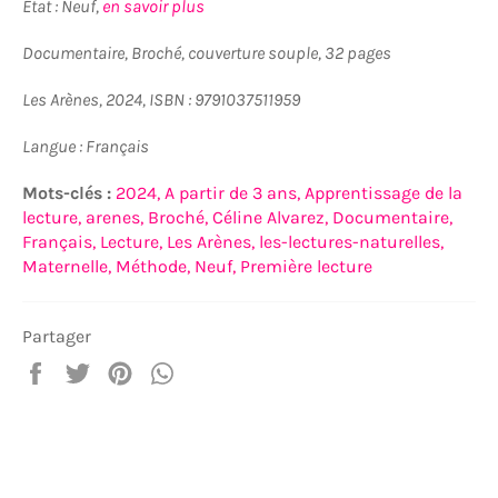
État : Neuf,
en savoir plus
Documentaire, Broché, couverture souple, 32 pages
Les Arènes, 2024, ISBN : 9791037511959
Langue : Français
Mots-clés :
2024,
A partir de 3 ans,
Apprentissage de la
lecture,
arenes,
Broché,
Céline Alvarez,
Documentaire,
Français,
Lecture,
Les Arènes,
les-lectures-naturelles,
Maternelle,
Méthode,
Neuf,
Première lecture
Partager
Partager
Tweeter
Épingler
Partager
sur
sur
sur
sur
Facebook
Twitter
Pinterest
WhatsApp