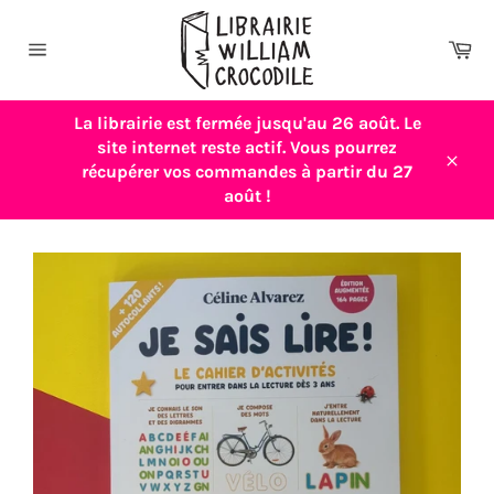
Passer
au
Pa
contenu
Navigation
La librairie est fermée jusqu'au 26 août. Le
site internet reste actif. Vous pourrez
récupérer vos commandes à partir du 27
Close
août !