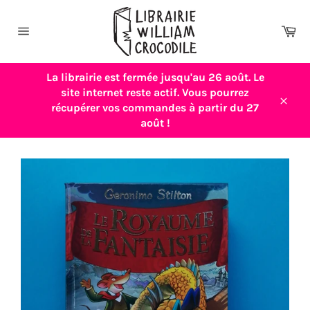
Passer
au
Pa
contenu
Navigation
La librairie est fermée jusqu'au 26 août. Le
site internet reste actif. Vous pourrez
récupérer vos commandes à partir du 27
Close
août !