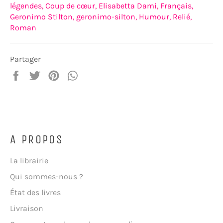
légendes,
Coup de cœur,
Elisabetta Dami,
Français,
Geronimo Stilton,
geronimo-silton,
Humour,
Relié,
Roman
Partager
Partager
Tweeter
Épingler
Partager
sur
sur
sur
sur
Facebook
Twitter
Pinterest
WhatsApp
A PROPOS
La librairie
Qui sommes-nous ?
État des livres
Livraison