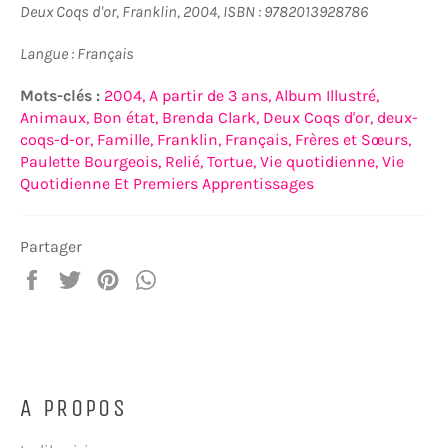
Deux Coqs d'or, Franklin, 2004, ISBN : 9782013928786
Langue : Français
Mots-clés :
2004,
A partir de 3 ans,
Album Illustré,
Animaux,
Bon état,
Brenda Clark,
Deux Coqs d'or,
deux-
coqs-d-or,
Famille,
Franklin,
Français,
Frères et Sœurs,
Paulette Bourgeois,
Relié,
Tortue,
Vie quotidienne,
Vie
Quotidienne Et Premiers Apprentissages
Partager
Partager
Tweeter
Épingler
Partager
sur
sur
sur
sur
Facebook
Twitter
Pinterest
WhatsApp
A PROPOS