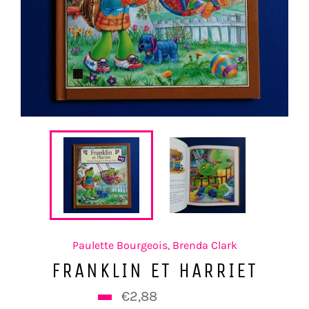
Paulette Bourgeois
,
Brenda Clark
FRANKLIN ET HARRIET
Prix
€2,88
€4,80
régulier