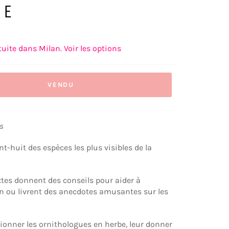
CE
Prix
€9,00
régulier
tuite dans Milan. Voir les options
VENDU
ns
t-huit des espèces les plus visibles de la
xtes donnent des conseils pour aider à
ion ou livrent des anecdotes amusantes sur les
onner les ornithologues en herbe, leur donner