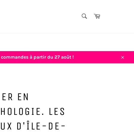
TITRE,
Panier
AUTEUR,
Rechercher
THÈME...
vos commandes à partir du 27 août !
Close
TER EN
HOLOGIE. LES
UX D'ÎLE-DE-