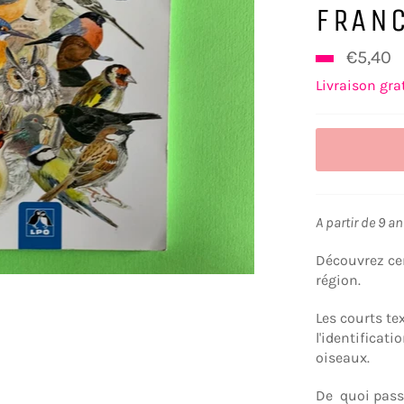
FRAN
€5,40
Livraison gra
A partir de 9 a
Découvrez cen
région.
Les courts te
l'identificat
oiseaux.
De quoi passi