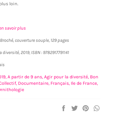
 plus loin.
en savoir plus
Broché, couverture souple, 129 pages
a diversité, 2019, ISBN : 9782917791141
ais
019,
A partir de 9 ans,
Agir pour la diversité,
Bon
Collectif,
Documentaire,
Français,
Ile de France,
rnithologie
Partager
Tweeter
Épingler
Partager
sur
sur
sur
sur
Facebook
Twitter
Pinterest
WhatsApp