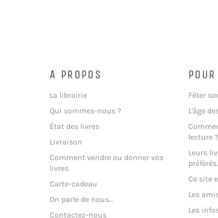
A PROPOS
POUR
La librairie
Fêter so
Qui sommes-nous ?
L'âge de
État des livres
Comment
lecture 
Livraison
Leurs liv
Comment vendre ou donner vos
préférés..
livres
Ce site e
Carte-cadeau
Les amis
On parle de nous...
Les info
Contactez-nous