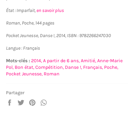
État : Imparfait,
en savoir plus
Roman, Poche, 144 pages
Pocket Jeunesse, Danse !, 2014, ISBN : 9782266247030
Langue : Français
Mots-clés :
2014,
A partir de 6 ans,
Amitié,
Anne-Marie
Pol,
Bon état,
Compétition,
Danse !,
Français,
Poche,
Pocket Jeunesse,
Roman
Partager
Partager
Tweeter
Épingler
Partager
sur
sur
sur
sur
Facebook
Twitter
Pinterest
WhatsApp