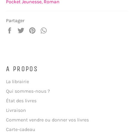
Pocket Jeunesse,
Roman
Partager
Partager
Tweeter
Épingler
Partager
sur
sur
sur
sur
Facebook
Twitter
Pinterest
WhatsApp
A PROPOS
La librairie
Qui sommes-nous ?
État des livres
Livraison
Comment vendre ou donner vos livres
Carte-cadeau