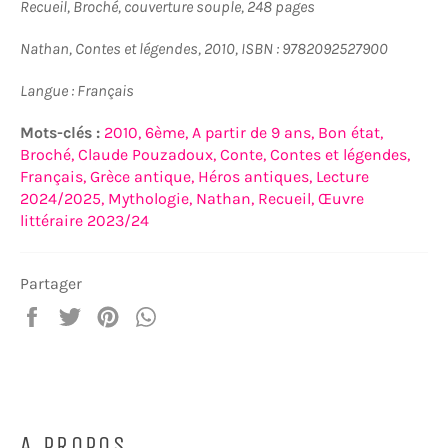
Recueil, Broché, couverture souple, 248 pages
Nathan, Contes et légendes, 2010, ISBN : 9782092527900
Langue : Français
Mots-clés :
2010,
6ème,
A partir de 9 ans,
Bon état,
Broché,
Claude Pouzadoux,
Conte,
Contes et légendes,
Français,
Grèce antique,
Héros antiques,
Lecture
2024/2025,
Mythologie,
Nathan,
Recueil,
Œuvre
littéraire 2023/24
Partager
Partager
Tweeter
Épingler
Partager
sur
sur
sur
sur
Facebook
Twitter
Pinterest
WhatsApp
A PROPOS