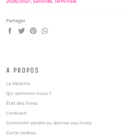
2026/2027,
Seconde,
Terminale
Partager
Partager
Tweeter
Épingler
Partager
sur
sur
sur
sur
Facebook
Twitter
Pinterest
WhatsApp
A PROPOS
La librairie
Qui sommes-nous ?
État des livres
Livraison
Comment vendre ou donner vos livres
Carte-cadeau