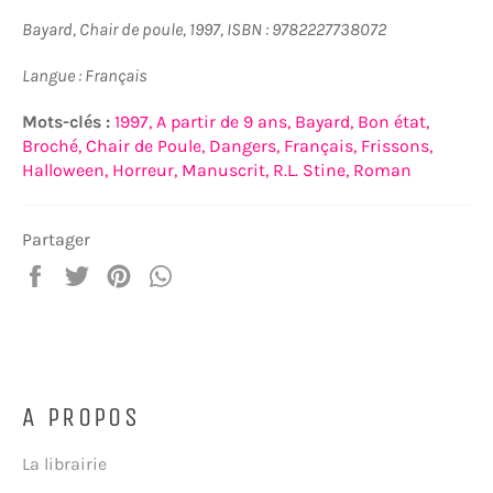
Bayard, Chair de poule, 1997, ISBN : 9782227738072
Langue : Français
Mots-clés :
1997,
A partir de 9 ans,
Bayard,
Bon état,
Broché,
Chair de Poule,
Dangers,
Français,
Frissons,
Halloween,
Horreur,
Manuscrit,
R.L. Stine,
Roman
Partager
Partager
Tweeter
Épingler
Partager
sur
sur
sur
sur
Facebook
Twitter
Pinterest
WhatsApp
A PROPOS
La librairie