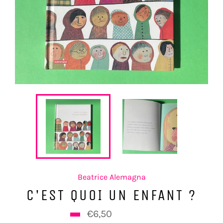
Beatrice Alemagna
C'EST QUOI UN ENFANT ?
Prix
€6,50
€10,81
régulier