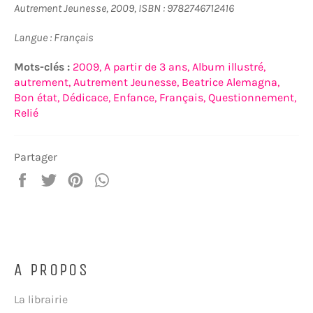
Autrement Jeunesse, 2009, ISBN : 9782746712416
Langue : Français
Mots-clés :
2009,
A partir de 3 ans,
Album illustré,
autrement,
Autrement Jeunesse,
Beatrice Alemagna,
Bon état,
Dédicace,
Enfance,
Français,
Questionnement,
Relié
Partager
Partager
Tweeter
Épingler
Partager
sur
sur
sur
sur
Facebook
Twitter
Pinterest
WhatsApp
A PROPOS
La librairie