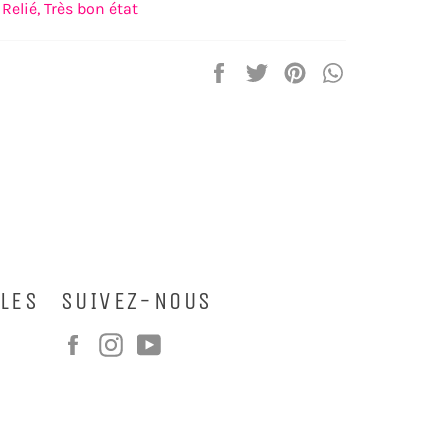
Relié,
Très bon état
Partager
Tweeter
Épingler
Partager
sur
sur
sur
sur
Facebook
Twitter
Pinterest
WhatsApp
LES
SUIVEZ-NOUS
Facebook
Instagram
YouTube