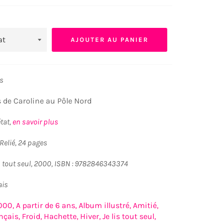
AJOUTER AU PANIER
ns
 de Caroline au Pôle Nord
état,
en savoir plus
 Relié, 24 pages
is tout seul, 2000, ISBN : 9782846343374
ais
000,
A partir de 6 ans,
Album illustré,
Amitié,
nçais,
Froid,
Hachette,
Hiver,
Je lis tout seul,