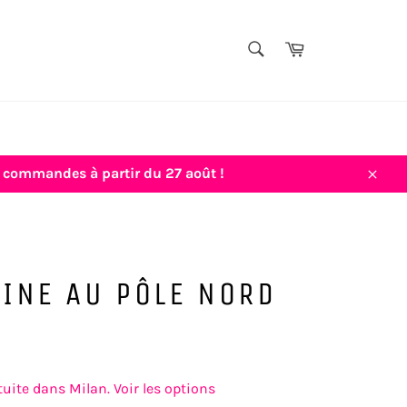
TITRE,
Panier
AUTEUR,
Rechercher
THÈME...
vos commandes à partir du 27 août !
Close
INE AU PÔLE NORD
Prix
€5,00
régulier
tuite dans Milan. Voir les options