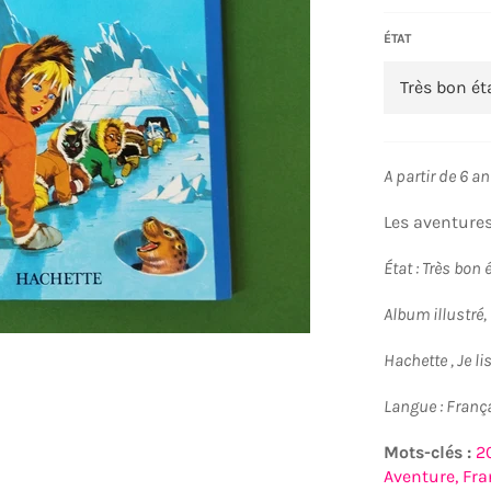
ÉTAT
A partir de 6 a
Les aventures
État : Très bon 
Album illustré,
Hachette , Je l
Langue : Franç
Mots-clés :
2
Aventure,
Fra