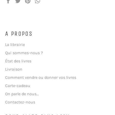
Partager
Tweeter
Épingler
Partager
sur
sur
sur
sur
Facebook
Twitter
Pinterest
WhatsApp
A PROPOS
La librairie
Qui sommes-nous ?
État des livres
Livraison
Comment vendre ou donner vos livres
Carte-cadeau
On parle de nous...
Contactez-nous