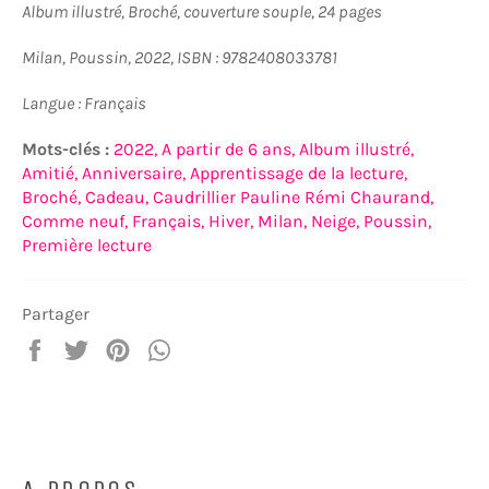
Album illustré, Broché, couverture souple, 24 pages
Milan, Poussin, 2022, ISBN : 9782408033781
Langue : Français
Mots-clés :
2022,
A partir de 6 ans,
Album illustré,
Amitié,
Anniversaire,
Apprentissage de la lecture,
Broché,
Cadeau,
Caudrillier Pauline Rémi Chaurand,
Comme neuf,
Français,
Hiver,
Milan,
Neige,
Poussin,
Première lecture
Partager
Partager
Tweeter
Épingler
Partager
sur
sur
sur
sur
Facebook
Twitter
Pinterest
WhatsApp