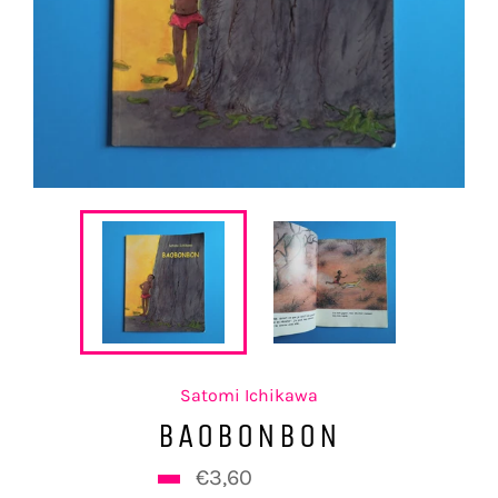
Satomi Ichikawa
BAOBONBON
Prix
€3,60
€6,00
régulier