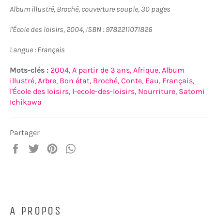
Album illustré, Broché, couverture souple, 30 pages
l'École des loisirs, 2004, ISBN : 9782211071826
Langue : Français
Mots-clés :
2004,
A partir de 3 ans,
Afrique,
Album
illustré,
Arbre,
Bon état,
Broché,
Conte,
Eau,
Français,
l'École des loisirs,
l-ecole-des-loisirs,
Nourriture,
Satomi
Ichikawa
Partager
Partager
Tweeter
Épingler
Partager
sur
sur
sur
sur
Facebook
Twitter
Pinterest
WhatsApp
A PROPOS