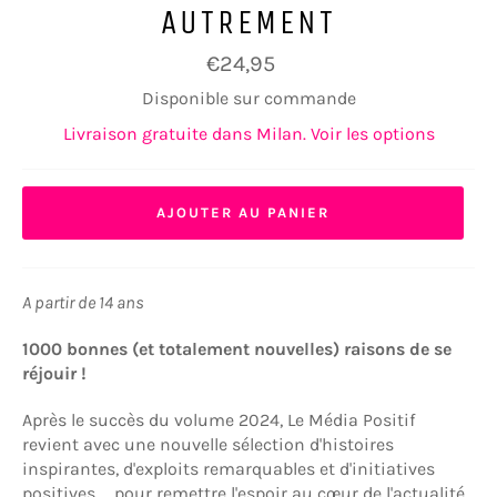
AUTREMENT
Prix
€24,95
régulier
Disponible sur commande
Livraison gratuite dans Milan. Voir les options
AJOUTER AU PANIER
A partir de 14 ans
1000 bonnes (et totalement nouvelles) raisons de se
réjouir !
Après le succès du volume 2024, Le Média Positif
revient avec une nouvelle sélection d'histoires
inspirantes, d'exploits remarquables et d'initiatives
positives ... pour remettre l'espoir au cœur de l'actualité.