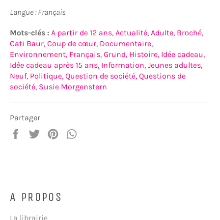
Langue : Français
Mots-clés :
A partir de 12 ans,
Actualité,
Adulte,
Broché,
Cati Baur,
Coup de cœur,
Documentaire,
Environnement,
Français,
Grund,
Histoire,
Idée cadeau,
Idée cadeau après 15 ans,
Information,
Jeunes adultes,
Neuf,
Politique,
Question de société,
Questions de
société,
Susie Morgenstern
Partager
Partager
Tweeter
Épingler
Partager
sur
sur
sur
sur
Facebook
Twitter
Pinterest
WhatsApp
A PROPOS
La librairie