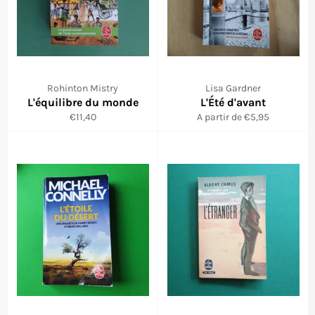
Rohinton Mistry
Lisa Gardner
L'équilibre du monde
L'Été d'avant
Prix
€11,40
A partir de €5,95
régulier