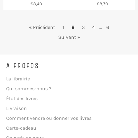
Prix
Prix
€8,40
€8,70
régulier
régulier
« Précédent
1
2
3
4
…
6
Suivant »
A PROPOS
La librairie
Qui sommes-nous ?
État des livres
Livraison
Comment vendre ou donner vos livres
Carte-cadeau
On parle de nous...