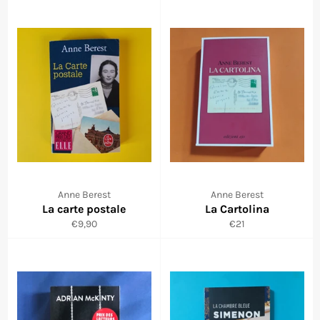
Anne Berest
Anne Berest
La carte postale
La Cartolina
Prix
Prix
€9,90
€21
régulier
régulier