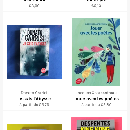
Prix
Prix
€8,90
€5,10
réduit
régulier
Donato Carrisi
Jacques Charpentreau
Je suis l'Abysse
Jouer avec les poètes
A partir de €5,75
A partir de €2,80