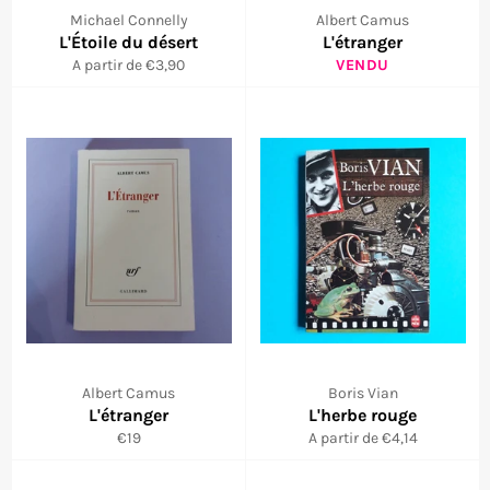
Michael Connelly
Albert Camus
L'Étoile du désert
L'étranger
A partir de €3,90
VENDU
Albert Camus
Boris Vian
L'étranger
L'herbe rouge
Prix
€19
A partir de €4,14
régulier