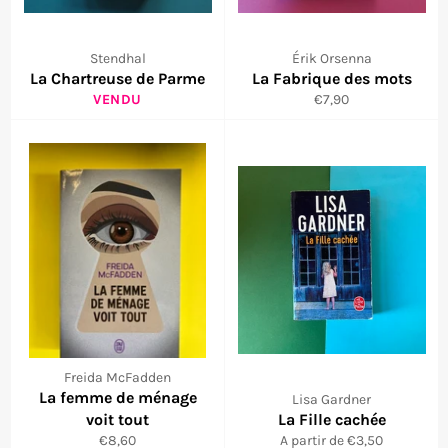
Stendhal
Érik Orsenna
La Chartreuse de Parme
La Fabrique des mots
Prix
VENDU
€7,90
régulier
Freida McFadden
La femme de ménage
Lisa Gardner
voit tout
La Fille cachée
Prix
€8,60
A partir de €3,50