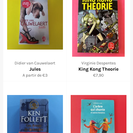
Didier van Cauwelaert
Virginie Despentes
Jules
King Kong Theorie
Prix
A partir de €3
€7,90
régulier