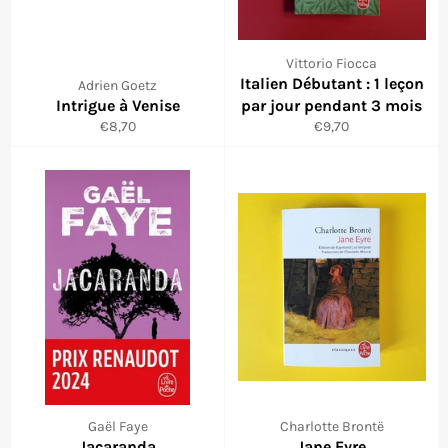
Vittorio Fiocca
Italien Débutant : 1 leçon
Adrien Goetz
Intrigue à Venise
par jour pendant 3 mois
Prix
Prix
€8,70
€9,70
régulier
régulier
Gaël Faye
Charlotte Brontë
Jacaranda
Jane Eyre