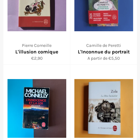
Pierre Corneille
Camille de Peretti
L'illusion comique
L'Inconnue du portrait
Prix
€2,90
A partir de €5,50
régulier