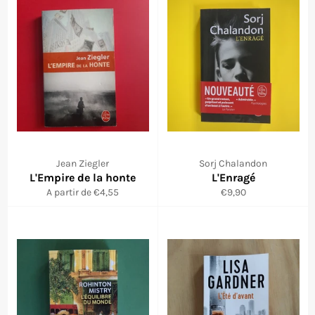
Jean Ziegler
Sorj Chalandon
L'Empire de la honte
L'Enragé
Prix
A partir de €4,55
€9,90
régulier