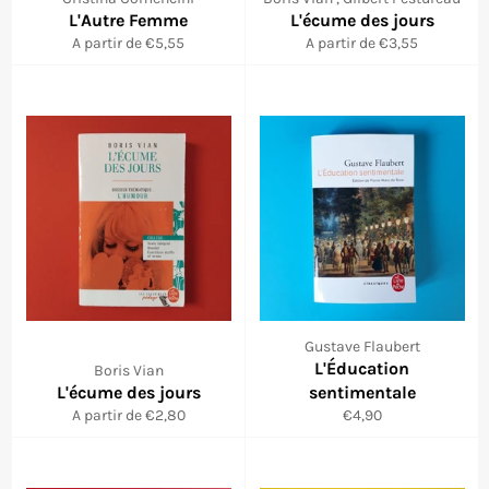
L'Autre Femme
L'écume des jours
A partir de €5,55
A partir de €3,55
Gustave Flaubert
L'Éducation
Boris Vian
L'écume des jours
sentimentale
Prix
A partir de €2,80
€4,90
régulier