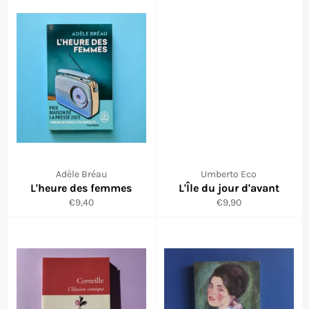
Adèle Bréau
Umberto Eco
L'heure des femmes
L'Île du jour d'avant
Prix
Prix
€9,40
€9,90
régulier
régulier