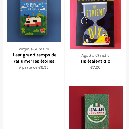
Virginie Grimaldi
Il est grand temps de
Agatha Christie
rallumer les étoiles
Ils étaient dix
Prix
A partir de €6,35
€7,90
régulier