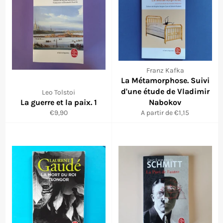
Franz Kafka
La Métamorphose. Suivi
d'une étude de Vladimir
Leo Tolstoi
La guerre et la paix. 1
Nabokov
Prix
€9,90
A partir de €1,15
régulier