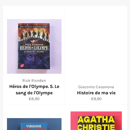
Rick Riordan
Héros de l'Olympe. 5. Le
Giacomo Casanova
sang de l'Olympe
Histoire de ma vie
Prix
Prix
€8,90
€9,90
régulier
régulier