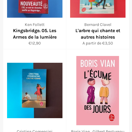
Ken Follett
Bernard Clavel
Kingsbridge. 05. Les
L'arbre qui chante et
Armes de la lumière
autres histoires
Prix
€12,90
A partir de €3,50
régulier
Cristina Comencini
Boris Vian , Gilbert Pestureau