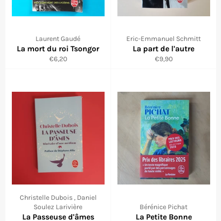
Laurent Gaudé
Eric-Emmanuel Schmitt
La mort du roi Tsongor
La part de l'autre
Prix
Prix
€6,20
€9,90
régulier
régulier
Christelle Dubois , Daniel
Soulez Larivière
Bérénice Pichat
La Passeuse d'âmes
La Petite Bonne