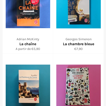
Adrian McKinty
Georges Simenon
La chaîne
La chambre bleue
Prix
A partir de €5,90
€7,90
régulier