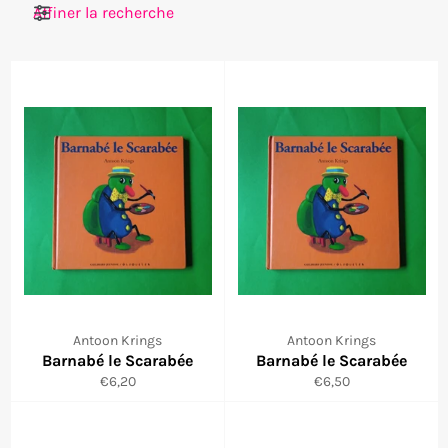
Filtres
Antoon Krings
Antoon Krings
Barnabé le Scarabée
Barnabé le Scarabée
Prix
Prix
€6,20
€6,50
régulier
régulier