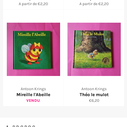
A partir de €2,20
A partir de €2,20
Antoon Krings
Antoon Krings
Mireille l'Abeille
Théo le mulot
Prix
VENDU
€6,20
régulier