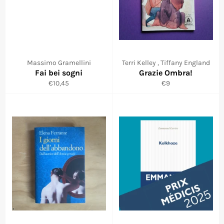
Massimo Gramellini
Terri Kelley , Tiffany England
Fai bei sogni
Grazie Ombra!
Prix
Prix
€10,45
€9
réduit
réduit