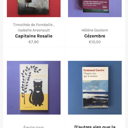
Timothée de Fombelle ,
Isabelle Arsenault
Hélène Gestern
Capitaine Rosalie
Cézembre
Prix
Prix
€7,90
€10,50
régulier
régulier
D'autres vies que la
Émilie Vast