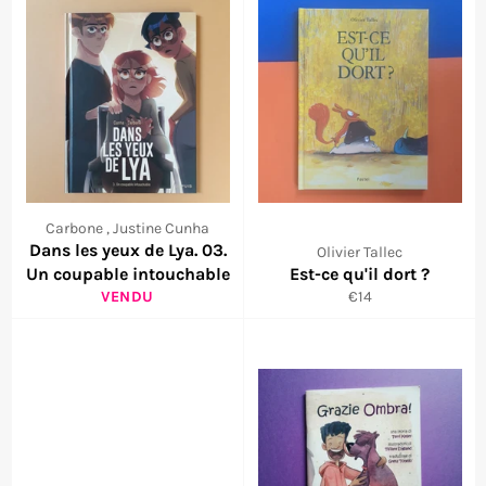
Carbone , Justine Cunha
Dans les yeux de Lya. 03.
Olivier Tallec
Un coupable intouchable
Est-ce qu'il dort ?
Prix
VENDU
€14
régulier