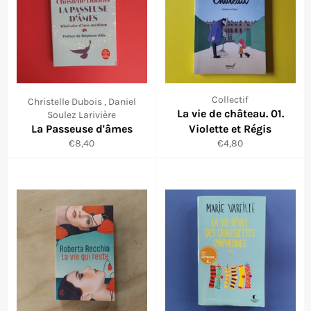
Collectif
Christelle Dubois , Daniel
La vie de château. 01.
Soulez Larivière
La Passeuse d'âmes
Violette et Régis
Prix
Prix
€8,40
€4,80
régulier
réduit