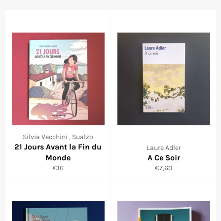
Silvia Vecchini , Sualzo
21 Jours Avant la Fin du
Laure Adler
Monde
A Ce Soir
Prix
Prix
€16
€7,60
régulier
régulier