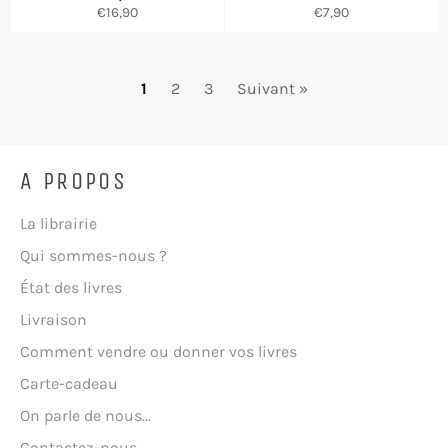
Prix
Prix
€16,90
€7,90
régulier
régulier
1
2
3
Suivant »
A PROPOS
La librairie
Qui sommes-nous ?
État des livres
Livraison
Comment vendre ou donner vos livres
Carte-cadeau
On parle de nous...
Contactez-nous