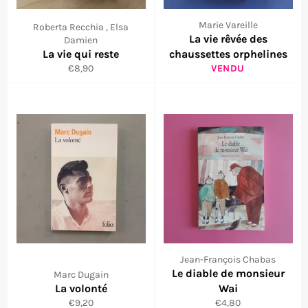
Marie Vareille
Roberta Recchia , Elsa
La vie rêvée des
Damien
La vie qui reste
chaussettes orphelines
Prix
€8,90
VENDU
régulier
Jean-François Chabas
Le diable de monsieur
Marc Dugain
La volonté
Wai
Prix
Prix
€9,20
€4,80