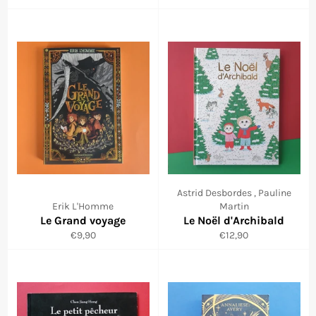
régulier
réduit
Astrid Desbordes , Pauline
Erik L'Homme
Martin
Le Grand voyage
Le Noël d'Archibald
Prix
Prix
€9,90
€12,90
régulier
régulier