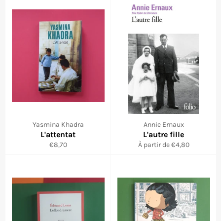
Yasmina Khadra
Annie Ernaux
L'attentat
L'autre fille
Prix
€8,70
À partir de €4,80
régulier