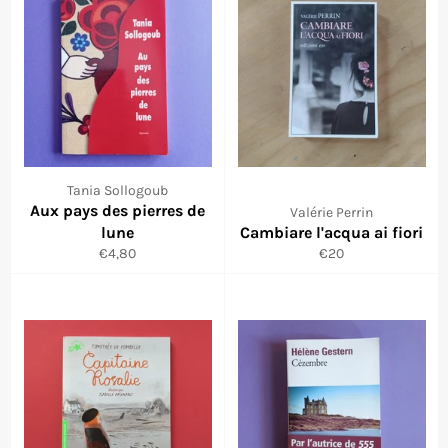
Tania Sollogoub
Aux pays des pierres de
Valérie Perrin
lune
Cambiare l'acqua ai fiori
Prix
Prix
€4,80
€20
réduit
régulier