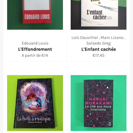
Loïc Dauvillier , Marc Lizano ,
Edouard Louis
Salsedo Greg
L'Effondrement
L'Enfant cachée
Prix
A partir de €14
€17,45
régulier