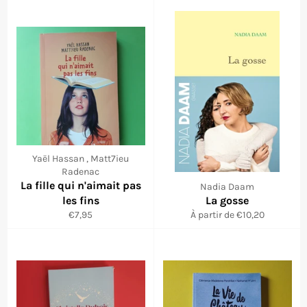
Yaël Hassan , Matt7ieu
Radenac
La fille qui n'aimait pas
Nadia Daam
les fins
La gosse
Prix
€7,95
À partir de €10,20
régulier