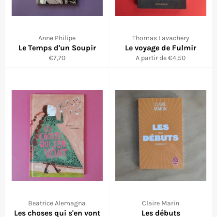
Anne Philipe
Thomas Lavachery
Le Temps d'un Soupir
Le voyage de Fulmir
Prix
€7,70
A partir de €4,50
régulier
Beatrice Alemagna
Claire Marin
Les choses qui s'en vont
Les débuts