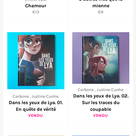
Chamour
mienne
Prix
Prix
€13
€9
régulier
régulier
Carbone , Justine Cunha
Dans les yeux de Lya. 02.
Carbone , Justine Cunha
Dans les yeux de Lya. 01.
Sur les traces du
En quête de vérité
coupable
VENDU
VENDU