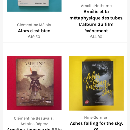
Amélie Nothomb
Amélie et la
métaphysique des tubes.
L'album du film
Clémentine Mélois
Alors c'est bien
évènement
Prix
Prix
€19,50
€14,90
régulier
régulier
Nine Gorman
Clémentine Beauvais ,
Ashes falling for the sky.
Antoine Déprez
Ameline, joueuse de flûte
01