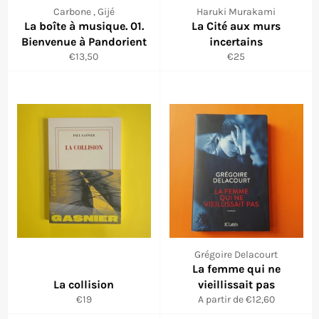
Carbone , Gijé
Haruki Murakami
La boîte à musique. 01.
La Cité aux murs
Bienvenue à Pandorient
incertains
Prix
Prix
€13,50
€25
régulier
régulier
Grégoire Delacourt
La femme qui ne
La collision
vieillissait pas
Prix
€19
A partir de €12,60
régulier