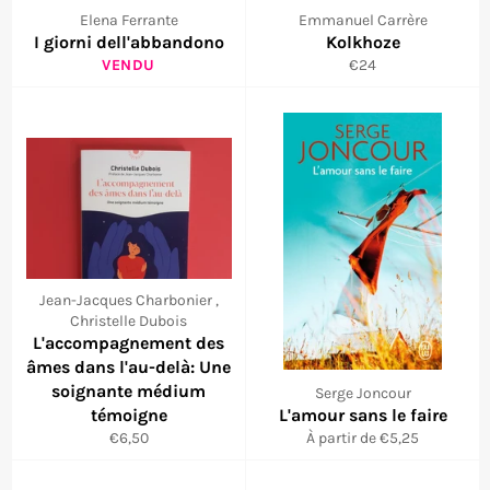
Elena Ferrante
Emmanuel Carrère
I giorni dell'abbandono
Kolkhoze
Prix
VENDU
€24
régulier
Jean-Jacques Charbonier ,
Christelle Dubois
L'accompagnement des
âmes dans l'au-delà: Une
soignante médium
Serge Joncour
témoigne
L'amour sans le faire
Prix
€6,50
À partir de €5,25
régulier