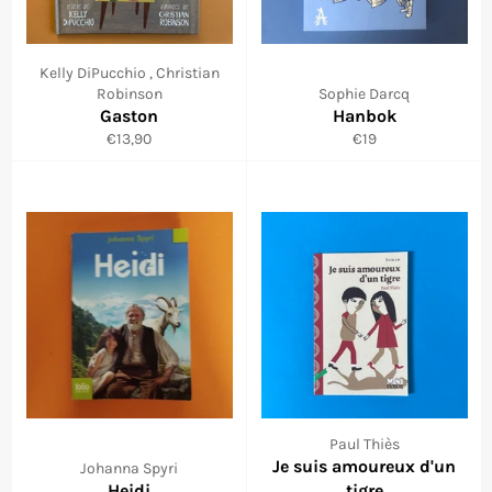
Kelly DiPucchio , Christian
Robinson
Sophie Darcq
Gaston
Hanbok
Prix
Prix
€13,90
€19
régulier
régulier
Paul Thiès
Je suis amoureux d'un
Johanna Spyri
Heidi
tigre