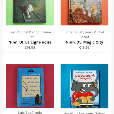
Jean-Michel Darlot , Johan
Johan Pilet , Jean-Michel
Pilet
Darlot
Ninn. 01. La Ligne noire
Ninn. 05. Magic City
Prix
Prix
€16,95
€16,95
régulier
régulier
Luis Sepúlveda
Agnès de Lestrade , Sylvie