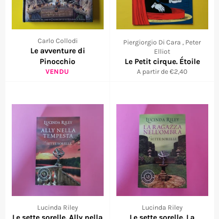
Carlo Collodi
Piergiorgio Di Cara , Peter
Le avventure di
Elliot
Pinocchio
Le Petit cirque. Étoile
VENDU
A partir de €2,40
Lucinda Riley
Lucinda Riley
Le sette sorelle. Ally nella
Le sette sorelle. La