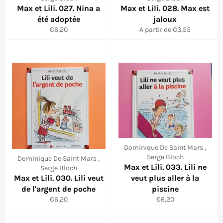
Max et Lili. 027. Nina a
Max et Lili. 028. Max est
été adoptée
jaloux
Prix
€6,20
A partir de €3,55
régulier
Dominique De Saint Mars ,
Serge Bloch
Dominique De Saint Mars ,
Max et Lili. 033. Lili ne
Serge Bloch
Max et Lili. 030. Lili veut
veut plus aller à la
de l'argent de poche
piscine
Prix
Prix
€6,20
€6,20
régulier
régulier