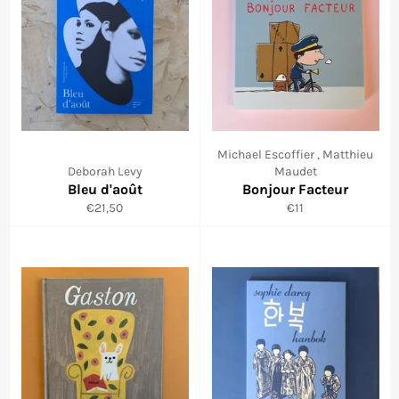
Michael Escoffier , Matthieu
Deborah Levy
Maudet
Bleu d'août
Bonjour Facteur
Prix
Prix
€21,50
€11
régulier
régulier