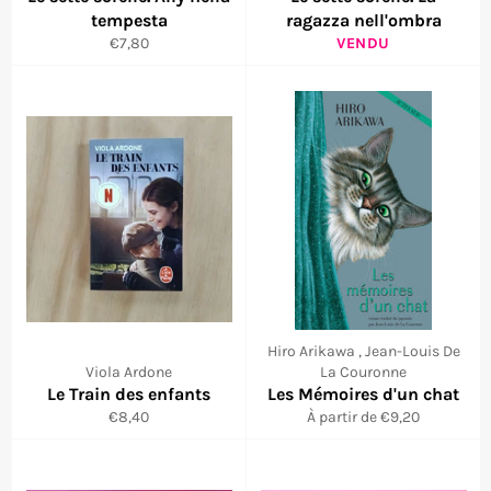
tempesta
ragazza nell'ombra
Prix
€7,80
VENDU
réduit
Hiro Arikawa , Jean-Louis De
Viola Ardone
La Couronne
Le Train des enfants
Les Mémoires d'un chat
Prix
€8,40
À partir de €9,20
régulier