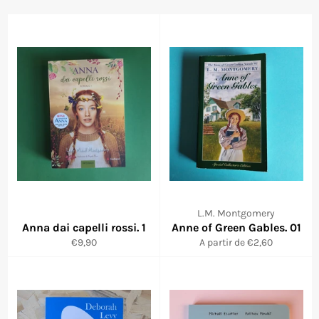
L.M. Montgomery
Anna dai capelli rossi. 1
Anne of Green Gables. 01
Prix
€9,90
A partir de €2,60
régulier