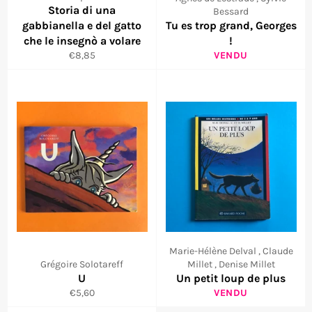
Storia di una
Bessard
gabbianella e del gatto
Tu es trop grand, Georges
che le insegnò a volare
!
Prix
€8,85
VENDU
réduit
Marie-Hélène Delval , Claude
Grégoire Solotareff
Millet , Denise Millet
U
Un petit loup de plus
Prix
€5,60
VENDU
réduit