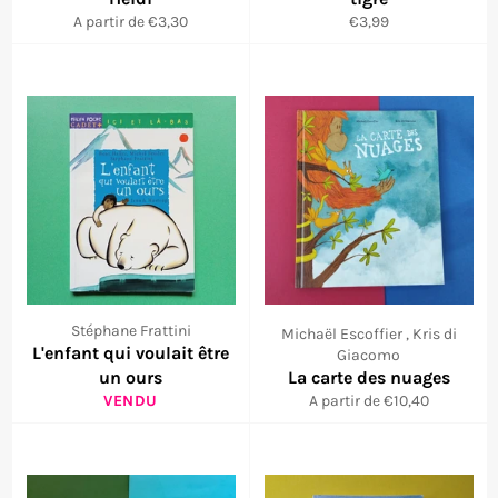
Prix
A partir de €3,30
€3,99
réduit
Stéphane Frattini
Michaël Escoffier , Kris di
L'enfant qui voulait être
Giacomo
un ours
La carte des nuages
VENDU
A partir de €10,40