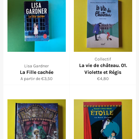
Collectif
La vie de château. 01.
Lisa Gardner
La Fille cachée
Violette et Régis
Prix
A partir de €3,50
€4,80
réduit