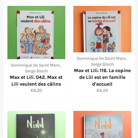
Dominique De Saint Mars ,
Serge Bloch
Dominique De Saint Mars ,
Max et Lili. 116. La copine
Serge Bloch
Max et Lili. 042. Max et
de Lili est en famille
Lili veulent des câlins
d'accueil
Prix
Prix
€6,20
€6,20
régulier
régulier