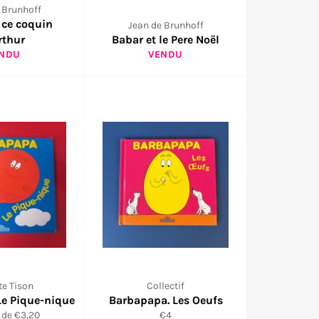
 Brunhoff
 ce coquin
Jean de Brunhoff
rthur
Babar et le Pere Noël
NDU
VENDU
te Tison
Collectif
Le Pique-nique
Barbapapa. Les Oeufs
Prix
r de €3,20
€4