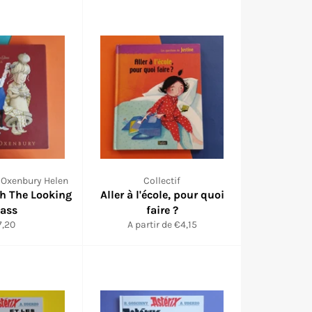
, Oxenbury Helen
Collectif
gh The Looking
Aller à l'école, pour quoi
lass
faire ?
ix
7,20
A partir de €4,15
duit