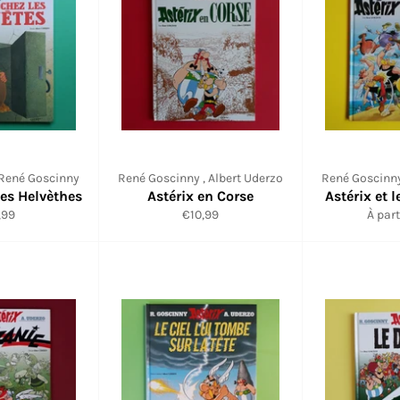
 René Goscinny
René Goscinny , Albert Uderzo
René Goscinny
les Helvèthes
Astérix en Corse
Astérix et
Prix
,99
€10,99
À part
lier
régulier