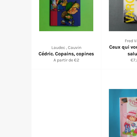
Fred V
Ceux qui vo
Laudec , Cauvin
Cédric. Copains, copines
sal
Pri
A partir de €2
€7
rég