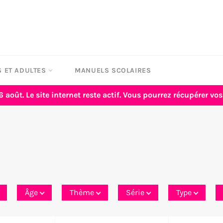
 ET ADULTES
MANUELS SCOLAIRES
6 août. Le site internet reste actif. Vous pourrez récupérer 
Âge
Thème
Série
Type