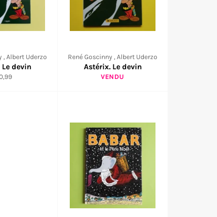
 , Albert Uderzo
René Goscinny , Albert Uderzo
. Le devin
Astérix. Le devin
ix
0,99
VENDU
gulier