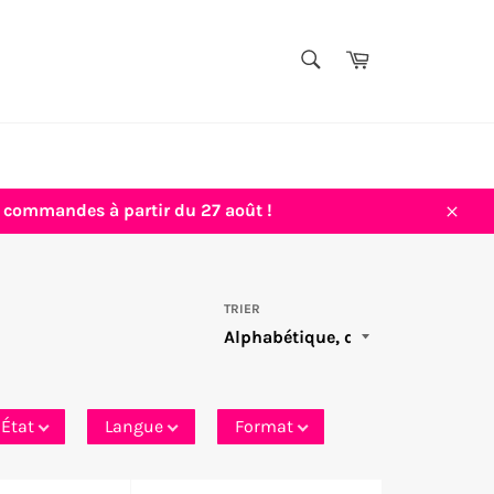
TITRE,
Panier
AUTEUR,
Rechercher
THÈME...
vos commandes à partir du 27 août !
Close
TRIER
État
Langue
Format