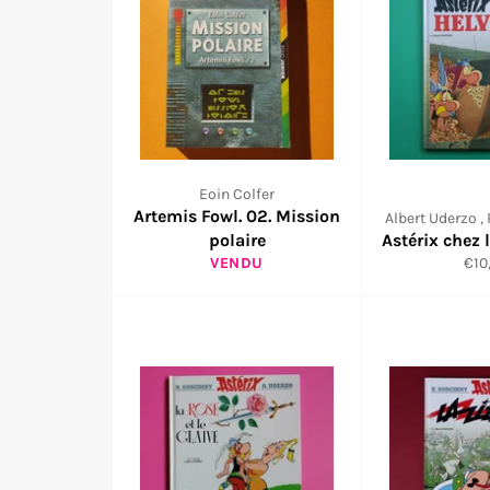
Eoin Colfer
Artemis Fowl. 02. Mission
Albert Uderzo ,
polaire
Astérix chez 
Prix
VENDU
€10
régu