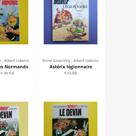
 , Albert Uderzo
René Goscinny , Albert Uderzo
 les Normands
Astérix légionnaire
Prix
ir de €6
€10,99
régulier