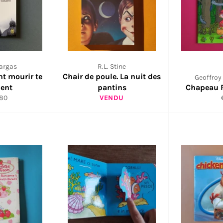
argas
R.L. Stine
nt mourir te
Chair de poule. La nuit des
Geoffroy
uent
pantins
Chapeau 
x
,80
VENDU
ulier