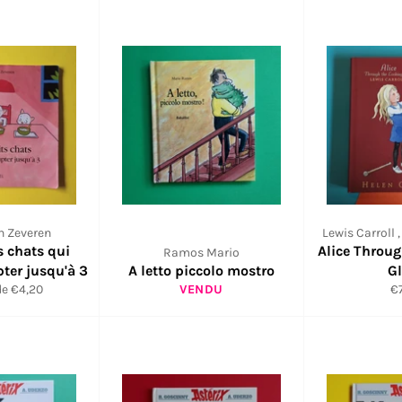
n Zeveren
Lewis Carroll 
ts chats qui
Alice Throu
Ramos Mario
ter jusqu'à 3
A letto piccolo mostro
G
Pr
de €4,20
VENDU
€
ré