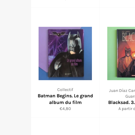
réduit
ré
Collectif
Juan Díaz Can
Batman Begins. Le grand
Guar
album du film
Blacksad. 3
Prix
€4,80
A partir 
réduit