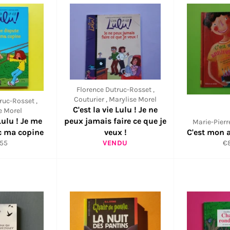
Florence Dutruc-Rosset ,
Couturier , Marylise Morel
ruc-Rosset ,
C'est la vie Lulu ! Je ne
e Morel
Lulu ! Je me
peux jamais faire ce que je
Marie-Pier
c ma copine
veux !
C'est mon a
x
Pr
,55
VENDU
€
uit
ré