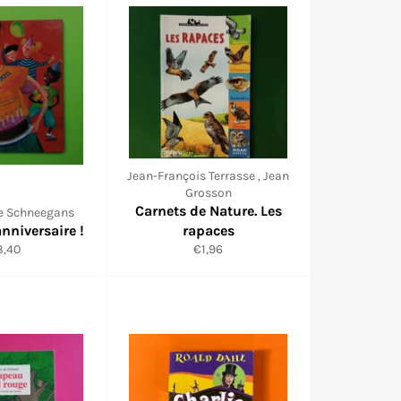
Jean-François Terrasse , Jean
Grosson
Carnets de Nature. Les
re Schneegans
nniversaire !
rapaces
ix
Prix
8,40
€1,96
duit
réduit