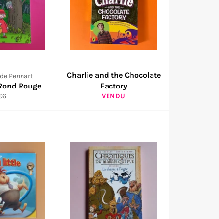
Charlie and the Chocolate
 de Pennart
Rond Rouge
Factory
Prix
€6
VENDU
régulier