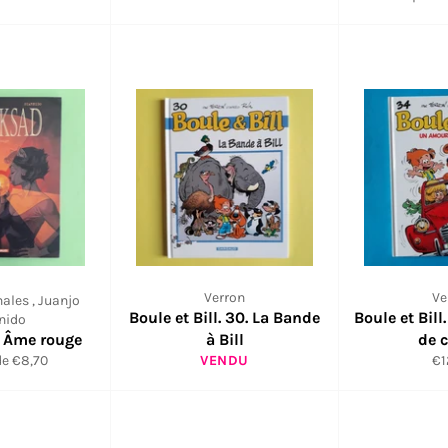
gulier
régulier
Verron
Ve
ales , Juanjo
Boule et Bill. 30. La Bande
Boule et Bil
nido
. Âme rouge
à Bill
de 
Pr
de €8,70
VENDU
€1
ré