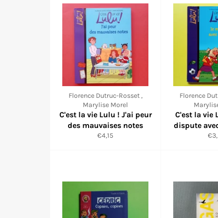
Florence Dutruc-Rosset ,
Florence Dut
Marylise Morel
Marylis
C'est la vie Lulu ! J'ai peur
C'est la vie 
des mauvaises notes
dispute ave
Prix
Pri
€4,15
€3
réduit
réd