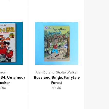
régulier
rron
Alan Durant , Sholto Walker
l. 34. Un amour
Buzz and Bingo. Fairytale
cocker
Forest
ix
Prix
2,95
€6,35
gulier
réduit