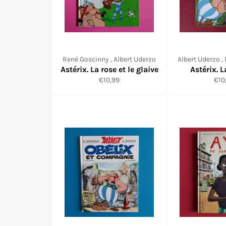
René Goscinny , Albert Uderzo
Albert Uderzo ,
Astérix. La rose et le glaive
Astérix. 
Prix
Prix
€10,99
€10
régulier
régu