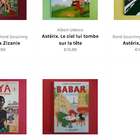
Albert Uderzo
Astérix. Le ciel lui tombe
 René Goscinny
René Goscinny
La Zizanie
sur la tête
Astérix
Prix
Pr
,99
€10,99
€1
lier
régulier
ré