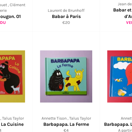
Jean de
uet , Clément
Babar et
erie
Laurent de Brunhoff
pougon. 01
Babar à Paris
d'A
Prix
NDU
€20
VE
régulier
, Talus Taylor
Annette Tison , Talus Taylor
Annet
 La Cuisine
Barbapapa. La Ferme
Barbapapa. 
ix
Prix
4
€4
A parti