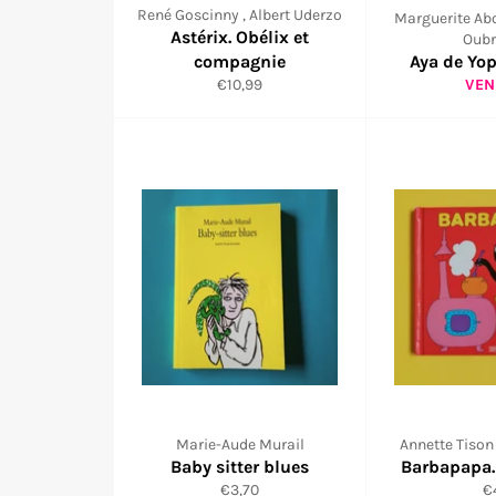
René Goscinny , Albert Uderzo
Marguerite Abo
Astérix. Obélix et
Oubr
compagnie
Aya de Yo
Prix
€10,99
VE
régulier
Marie-Aude Murail
Annette Tison 
Baby sitter blues
Barbapapa.
Prix
Pr
€3,70
€